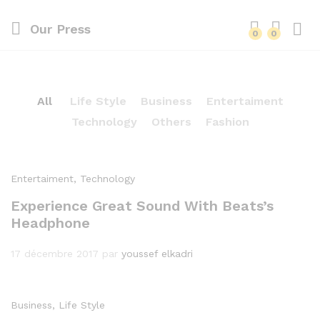
Our Press
0
0
All
Life Style
Business
Entertaiment
Technology
Others
Fashion
Entertaiment
, Technology
Experience Great Sound With Beats’s
Headphone
17 décembre 2017
par
youssef elkadri
Business
, Life Style