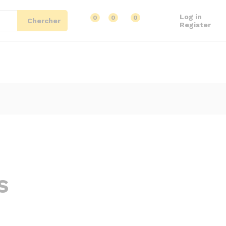
Log in
0
0
0
Chercher
Register
s