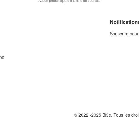
Aucun produit ajouté à la liste de souhaits
Notification
Souscrire pour 
00
© 2022 -2025 Bi3e. Tous les droi