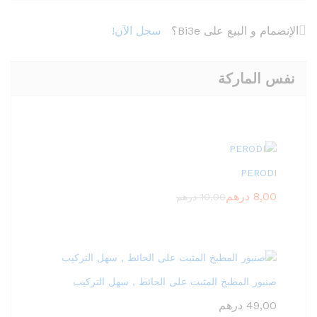
الإنضمام و البيع على Bi3e؟
سجل الآن!
نفس الماركة
PERODI
8,00
درهم
10,00
درهم
صنبور المطبخ المثبت على الحائط , سهل التركيب
49,00
درهم