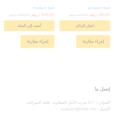
Product test
product test
80,00
درهم
200,00
درهم
90,00
درهم
350,00
درهم
اختيار البدائل
أضف إلى السلة
إجراء مقارنة
إجراء مقارنة
إتصل بنا
العنوان :
671 تجزئة الأمل العطاوية. قلعة السراغنة
الإيميل : support@bi3e.ma