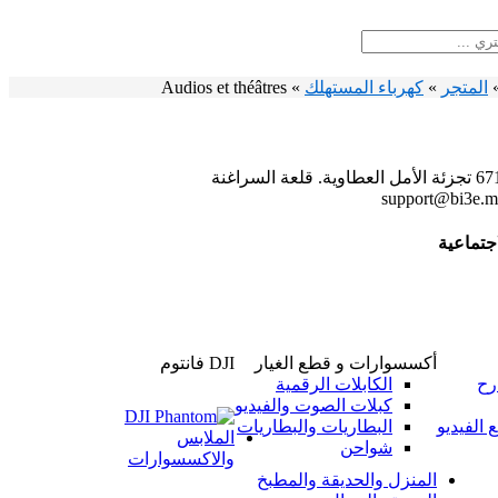
المتجر
»
كهرباء المستهلك
»
Audios et théâtres
ئة الأمل العطاوية. قلعة السراغنة
اجتماعية
أكسسوارات و قطع الغيار
DJI فانتوم
رح
الكابلات الرقمية
كبلات الصوت والفيديو
 الفيديو
البطاريات والبطاريات
الملابس
شواحن
والاكسسوارات
المنزل والحديقة والمطبخ