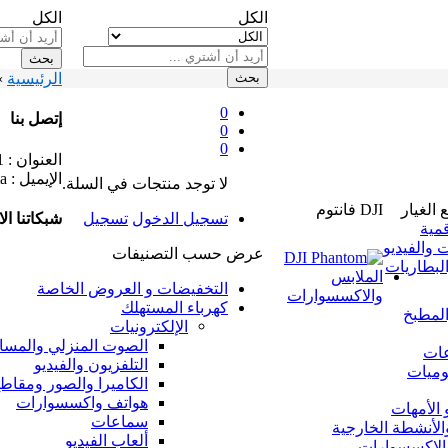
الكل
الكل
بحث
بحث
الرئيسية
»
0
إتصل بنا
0
0
العنوان :
671 تجز
الإيميل : support@bi3e.ma
لا توجد منتجات في السلة.
الغيار
DJI فانتوم
شبكاتنا ال
تسجيل الدخول
تسجيل
قمية
 والفيديو
عرض حسب التصنيفات
البطاريات
الملابس
التخفيضات و العروض الخاصة
والاكسسوارات
كهرباء المستهلك
المطبخ
الإلكترونيات
الصوت المنزلي والمسا
عات
التلفزيون والفيديو
لوميات
الكاميرا والصور ومقاطع
هواتف واكسسوارات
 الأمهات
سماعات
الأنشطة الخارجية
ألعاب الفيديو
والإكسسوارات