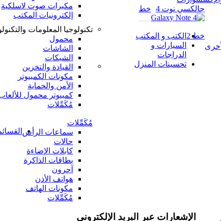
مكبرات صوت لاسلكية
جالكسي نوت 4
خط
إلكترونيات المكتب
تكنولوجيا المعلومات والتكنولو
خط 2
الكتب و المكتب
محمول
السيارات و
أخرى
الشاشات
الدراجات
الشبكات
تحسينات المنزل
القيادة والتخزين
مكونات الكمبيوتر
الأمن والحماية
كمبيوتر محمول للألعاب
مُكَمِّلات
مُكَمِّلات
القسائم
سماعات الرأس
حالات
كابلات الإضاءة
بطاقات الذاكرة
آحرون
هواتف الأذن
مكونات الهاتف
مُكَمِّلات
الإشعارات عبر البريد الإلكتروني