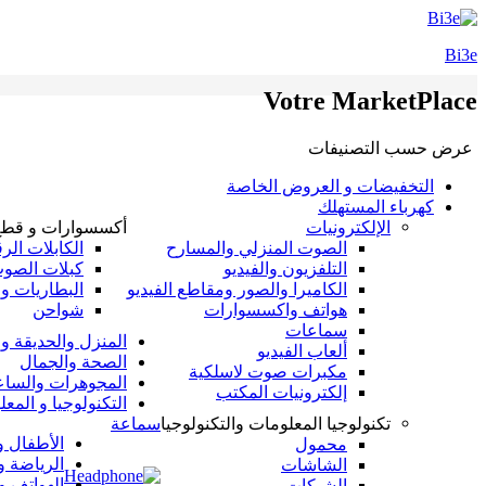
Bi3e
Votre MarketPlace
عرض حسب التصنيفات
التخفيضات و العروض الخاصة
كهرباء المستهلك
الإلكترونيات
أكسسوارات و قطع 
الصوت المنزلي والمسارح
الكابلات الر
التلفزيون والفيديو
كبلات الصوت
الكاميرا والصور ومقاطع الفيديو
البطاريات و
هواتف واكسسوارات
شواحن
سماعات
المنزل والحديقة و
ألعاب الفيديو
الصحة والجمال
مكبرات صوت لاسلكية
المجوهرات والسا
إلكترونيات المكتب
التكنولوجيا و المع
تكنولوجيا المعلومات والتكنولوجيا
سماعة
الأطفال و
محمول
الرياضة و
الشاشات
الهواتف 
الشبكات