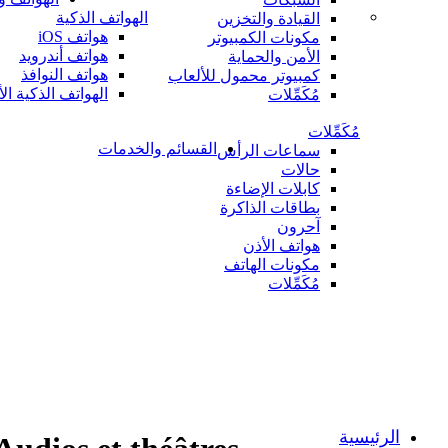
الهواتف الذكية
القيادة والتخزين
هواتف iOS
مكونات الكمبيوتر
هواتف أندرويد
الأمن والحماية
هواتف النوافذ
كمبيوتر محمول للألعاب
الهواتف الذكية ال
مُكَمِّلات
مُكَمِّلات
القسائم والخدمات
سماعات الرأس
حالات
كابلات الإضاءة
بطاقات الذاكرة
آحرون
هواتف الأذن
مكونات الهاتف
مُكَمِّلات
الرئيسية