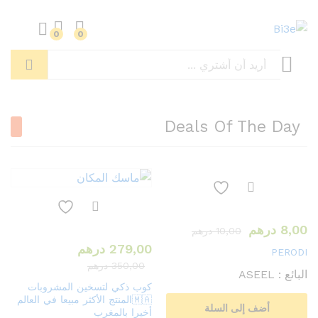
0
0
بحث
Deals Of The Day
8,00
درهم
10,00
درهم
279,00
درهم
PERODI
350,00
درهم
البائع :
ASEEL
كوب ذكي لتسخين المشروبات
🇲🇦المنتج الأكثر مبيعا في العالم
أضف إلى السلة
أخيرا بالمغرب