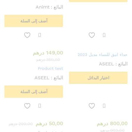
البائع :
Animt
أضف إلى السلة
149,00
درهم
حداء انيق للنساء مديل 2023
350,00
درهم
البائع :
ASEEL
Product test
البائع :
ASEEL
اختيار البدائل
أضف إلى السلة
800,00
درهم
50,00
درهم
200,00
درهم
900,00
درهم